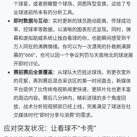
个球星，或者俯瞰整个球场，洞悉阵型变换，这给了专
业球迷前所未有的分析工具。
即时数据与互动：
实时更新的球员跑动距离、传球成功
率、控球率等数据，以清晰的图表形式呈现。同时，弹
幕和虚拟助威系统让独自看球的你，也能瞬间感受到千
万人同在的沸腾情绪。你可以为一次漂亮的扑救刷满屏
幕的“666”，也可以因一个争议判罚与天南地北的球迷展
开即时讨论。
赛前赛后全景覆盖：
从球队大巴抵达球场，到更衣室外
的花絮，再到赛后混合采访区的第一时间直击，新媒体
平台提供了比传统电视新闻更快速、更碎片化也更丰富
的周边内容。赛后几分钟内，精彩进球的多个角度回
放、战术分析短视频就已经上线，完美满足了球迷在社
交媒体时代“即时分享与消费”的需求。
应对突发状况：让看球不“卡壳”