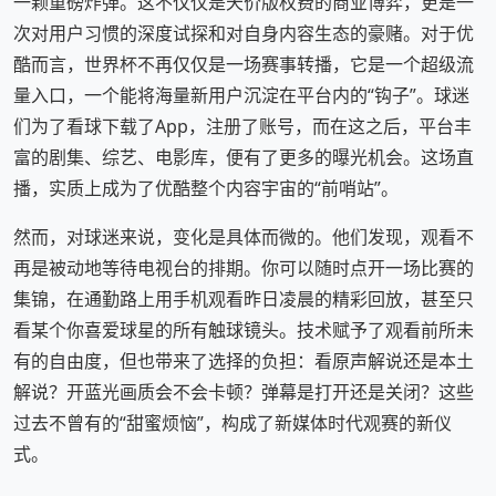
一颗重磅炸弹。这不仅仅是天价版权费的商业博弈，更是一
次对用户习惯的深度试探和对自身内容生态的豪赌。对于优
酷而言，世界杯不再仅仅是一场赛事转播，它是一个超级流
量入口，一个能将海量新用户沉淀在平台内的“钩子”。球迷
们为了看球下载了App，注册了账号，而在这之后，平台丰
富的剧集、综艺、电影库，便有了更多的曝光机会。这场直
播，实质上成为了优酷整个内容宇宙的“前哨站”。
然而，对球迷来说，变化是具体而微的。他们发现，观看不
再是被动地等待电视台的排期。你可以随时点开一场比赛的
集锦，在通勤路上用手机观看昨日凌晨的精彩回放，甚至只
看某个你喜爱球星的所有触球镜头。技术赋予了观看前所未
有的自由度，但也带来了选择的负担：看原声解说还是本土
解说？开蓝光画质会不会卡顿？弹幕是打开还是关闭？这些
过去不曾有的“甜蜜烦恼”，构成了新媒体时代观赛的新仪
式。