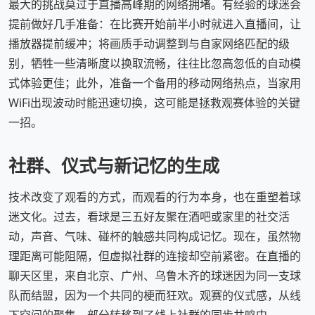
最大的挑战莫过于直播高峰期的网络拥堵。有经验的球迷会
提前做好几手准备：在比赛开始前半小时就进入直播间，让
播放器提前缓冲；将画质手动调整到与自家网络匹配的级
别，牺牲一些清晰度以换取流畅，往往比忽高忽低的自动模
式体验更佳；此外，准备一个备用的移动网络热点，当家用
WiFi出现波动时能迅速切换，这可能是拯救观赛体验的关键
一招。
社群、仪式与新记忆的生成
技术改变了观看的方式，而观看的行为本身，也在重塑着球
迷文化。过去，看球是三五好友聚在酒吧或家里的社交活
动，声音、气味、碰杯的触感共同构成记忆。现在，虽然物
理距离可能阻隔，但虚拟社群的连接却空前紧密。在直播的
聊天区里，来自北京、广州、乌鲁木齐的球迷因为同一支球
队而结盟，因为一个共同的梗而狂欢。观赛的仪式感，从线